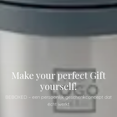
Make your perfect Gift
yourself!
BEBOXED – een persoonlijk geschenkconcept dat
écht werkt