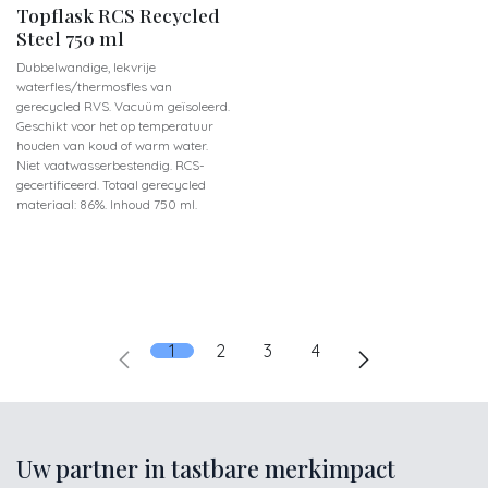
Topflask RCS Recycled
Steel 750 ml
Dubbelwandige, lekvrije
waterfles/thermosfles van
gerecycled RVS. Vacuüm geïsoleerd.
Geschikt voor het op temperatuur
houden van koud of warm water.
Niet vaatwasserbestendig. RCS-
gecertificeerd. Totaal gerecycled
materiaal: 86%. Inhoud 750 ml.
1
2
3
4
Uw partner in tastbare merkimpact