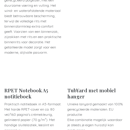
gerecycleerd polyester, met een
duurzame voering en vulling. Het
wind- en waterafstotende materiaal
biedt betrouwbare bescherming,
terwijl de volledige rits met
binnenstormklep extra comfort
geeft. Voorzien van een binnenzak,
zijzakken met rits en een praktische
binnenrits voor decoratie. Het
getailleerde model zorgt voor een
moderne, stijlvolle pasvorm.
Nieuw!
RPET Notebook A5
TubYard met mobiel
notitieboek
hanger
Praktisch notitieboek in A5-formaat.
Unieke lanyard gemaakt van 100%
Met harde RPET-cover en ca. 80
gerecycleerde materialen. EU
vel/160 pagina's crèmekleurig,
productie
gelinieerd papier (70 g/m²). Met
Elke combinatie mogelijk waardoor
handige sluitelastiek, leeslint en
je steeds je eigen huisstijl kan