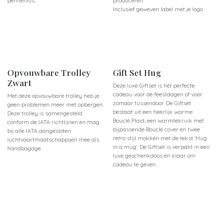
pennenlus.
produceren.
Inclusief geweven label met je logo
Ribbon Name
Opvouwbare Trolley
Gift Set Hug
Zwart
Deze luxe Giftset is hét perfecte
cadeau voor de feestdagen of voor
Met deze opvouwbare trolley heb je
zomaar tussendoor. De Giftset
geen problemen meer met opbergen.
bestaat uit een heerlijk warme
Deze trolley is samengesteld
Bouclé Plaid, een warmtekruik met
conform de IATA richtlijnen en mag
bijpassende Bouclé cover en twee
bij alle IATA aangesloten
retro stijl mokken met de tekst 'Hug
luchtvaartmaatschappijen mee als
in a mug'. De Giftset is verpakt in een
handbagage.
luxe geschenkdoos en klaar om
cadeau te geven.