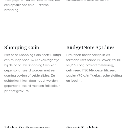
een opvallende en duurzame
branding.
Shopping Coin
BudgetNote A5 Lines
Met onze Shopping Coin heeft u altijd
Praktisch notitieboekje in A5-
een muntje voor uw winkelwagentje
formaat. Met harde PU cover, ca. 80
bij de hand. De Shopping Coin kan
vel/160 pagina's crèmekleurig,
gepersonaliseerd worden met een
gelinieerd FSC Mix gecertificeerd
doming op één of beide zijdes. De
papier (70 g/m²), elastische sluiting
achterkant kan daarnaast worden
en leeslint.
gepersonaliseerd met een full colour
print of gravure.
Idaho Bodywarmer
Sport T-shirt