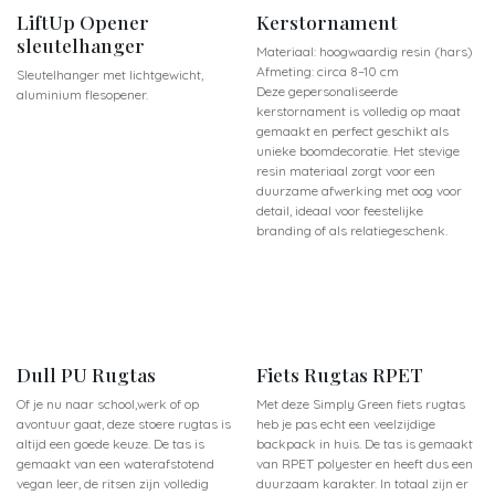
LiftUp Opener
Kerstornament
sleutelhanger
Materiaal: hoogwaardig resin (hars)
Afmeting: circa 8–10 cm
Sleutelhanger met lichtgewicht,
Deze gepersonaliseerde
aluminium flesopener.
kerstornament is volledig op maat
gemaakt en perfect geschikt als
unieke boomdecoratie. Het stevige
resin materiaal zorgt voor een
duurzame afwerking met oog voor
detail, ideaal voor feestelijke
branding of als relatiegeschenk.
Dull PU Rugtas
Fiets Rugtas RPET
Of je nu naar school,werk of op
Met deze Simply Green fiets rugtas
avontuur gaat, deze stoere rugtas is
heb je pas echt een veelzijdige
altijd een goede keuze. De tas is
backpack in huis. De tas is gemaakt
gemaakt van een waterafstotend
van RPET polyester en heeft dus een
vegan leer, de ritsen zijn volledig
duurzaam karakter. In totaal zijn er