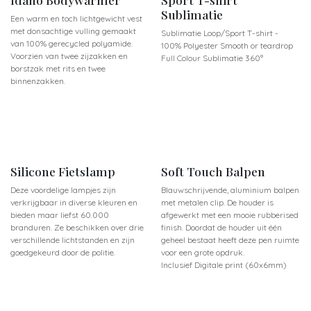
Sublimatie
Een warm en toch lichtgewicht vest
met donsachtige vulling gemaakt
Sublimatie Loop/Sport T-shirt -
van 100% gerecycled polyamide.
100% Polyester Smooth or teardrop
Voorzien van twee zijzakken en
Full Colour Sublimatie 360°
borstzak met rits en twee
binnenzakken.
Silicone Fietslamp
Soft Touch Balpen
Deze voordelige lampjes zijn
Blauwschrijvende, aluminium balpen
verkrijgbaar in diverse kleuren en
met metalen clip. De houder is
bieden maar liefst 60.000
afgewerkt met een mooie rubberised
branduren. Ze beschikken over drie
finish. Doordat de houder uit één
verschillende lichtstanden en zijn
geheel bestaat heeft deze pen ruimte
goedgekeurd door de politie.
voor een grote opdruk.
Inclusief Digitale print (60x6mm)