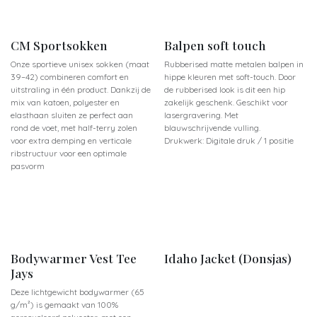
CM Sportsokken
Balpen soft touch
Onze sportieve unisex sokken (maat
Rubberised matte metalen balpen in
39–42) combineren comfort en
hippe kleuren met soft-touch. Door
uitstraling in één product. Dankzij de
de rubberised look is dit een hip
mix van katoen, polyester en
zakelijk geschenk. Geschikt voor
elasthaan sluiten ze perfect aan
lasergravering. Met
rond de voet, met half-terry zolen
blauwschrijvende vulling.
voor extra demping en verticale
Drukwerk: Digitale druk / 1 positie
ribstructuur voor een optimale
pasvorm
Bodywarmer Vest Tee
Idaho Jacket (Donsjas)
Jays
Deze lichtgewicht bodywarmer (65
g/m²) is gemaakt van 100%