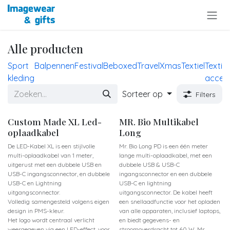
Overslaan naar inhoud
Alle producten
Sport
Balpennen
Festival
Beboxed
Travel
Xmas
Textiel
Textiel
kleding
access
Sorteer op
Filters
Custom Made XL Led-
MR. Bio Multikabel
oplaadkabel
Long
De LED-Kabel XL is een stijlvolle
Mr. Bio Long PD is een één meter
multi-oplaadkabel van 1 meter,
lange multi-oplaadkabel, met een
uitgerust met een dubbele USB en
dubbele USB & USB-C
USB-C ingangsconnector, en dubbele
ingangsconnector en een dubbele
USB-C en Lightning
USB-C en lightning
uitgangsconnector.
uitgangsconnector. De kabel heeft
Volledig samengesteld volgens eigen
een snellaadfunctie voor het opladen
design in PMS-kleur.
van alle apparaten, inclusief laptops,
Het logo wordt centraal verlicht
en biedt gegevens- en
weergegeven via een LED-effect, voor
stroomoverdracht tot 60 W. Mr.