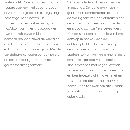
waterdicht. Daarnaast beschikt de
10 gerecyclede PET flessen verwerkt
rugtas over een trolleyband, zodat
in deze tas. De tas is praktisch in
deze makkelijk op een trolleystang
gebruik en kenmerkend door de
bevestigd kan worden. De
aanwezigheid van de fietshaken aan
binnenzijde bestaat uit een groot
de achterzijde. Hierdoor kun je de tas
hoofdcompartiment, laptopvak en
eenvoudig aan de fiets bevestigen.
twee netzakjes voor kleine
Klik de schouderbanden los en berg
accessoires. Aan zowel de voorzijde
deze op in het vak aan de
als de achterzijde bevindt zich een
achterzijde. Hierdoor voorkom je dat
extra afsluitbaar opbergvak. Met de
de schouderbanden tussen de
verstelbare schouderbanden pas je
spaken komen. Aan de binnenzijde is
de tas eenvoudig aan naar het
een karabijnhaak voor sleutels. Tot
gewenste draagcomfort.
slot is deze tas met vegan lederen
bodem oprolbaar aan de bovenzijde
en kun je deze dicht maken met een
ritsluiting én buckle sluiting. Ook
beschikt de tas over een afsluitbaar
voorvak en aan de zijkant een open
opbergvak.