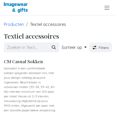
Overslaan naar inhoud
Producten
Textiel accessoires
Textiel accessoires
Sorteer op
Filters
CM Casual Sokken
Gemaakt in een comfortabele
katoen-polyester-elastaan mix, met
jouw design volledig jacquard
ingeweven. Beschikbaar in
volwassen maten (35–38, 39–42, 43–
46) met een minimum van 100 paar
per maat. Keuze uit 2–3 kleuren,
nauwkeurig afgestemd op jouw
PMS-tinten. Afgewerkt per paar met
een stijlvolle papersleeve verpakking.