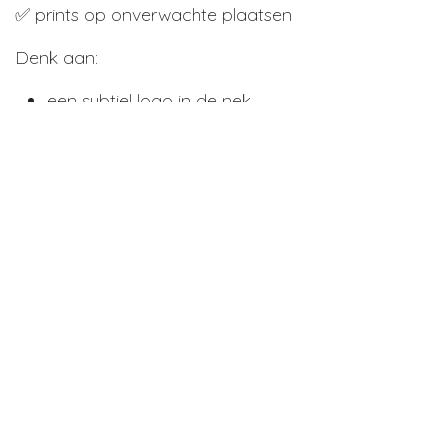
✅ prints op onverwachte plaatsen
Denk aan:
een subtiel logo in de nek
een kleine borduring op de mouw
een detail aan de zoom of binnenzijde
👉 Het merk is aanwezig, maar geïntegreerd in het
design.
Resultaat:
medewerkers dragen het met plezier
jouw merk blijft zichtbaar
de uitstraling blijft premium
Kwaliteit bepaalt gebruik