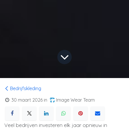
Bedrijfskleding
30 maart 2026
in
Image Wear Team
Veel bedrijven investeren elk jaar opnieuw in