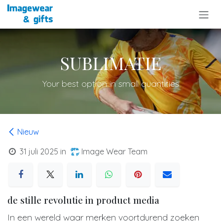
Overslaan naar inhoud
SUBLIMATIE
Your best option in small quantities
Nieuw
31 juli 2025
in
Image Wear Team
de stille revolutie in product media
In een wereld waar merken voortdurend zoeken