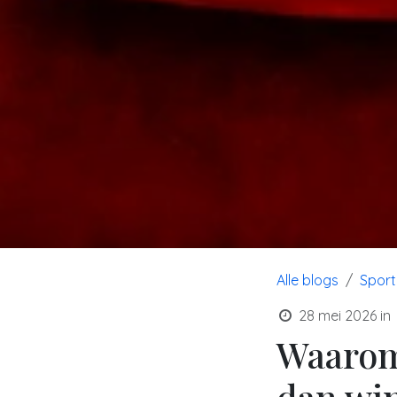
Alle blogs
Sport
28 mei 2026
in
Waarom 
dan wi