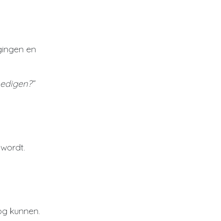
igingen en
edigen?”
wordt.
og kunnen.