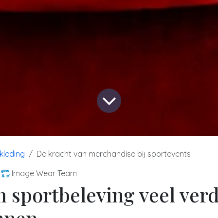
kleding
De kracht van merchandise bij sportevents
Image Wear Team
sportbeleving veel verd
nnen