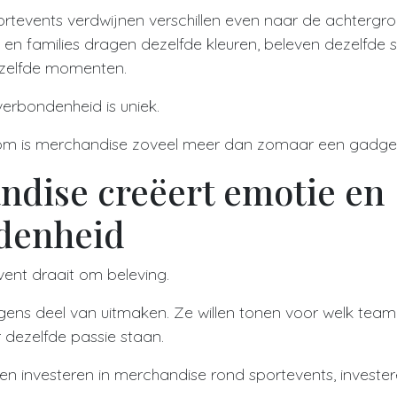
ortevents verdwijnen verschillen even naar de achtergron
n en families dragen dezelfde kleuren, beleven dezelfde
zelfde momenten.
erbondenheid is uniek.
m is merchandise zoveel meer dan zomaar een gadget, 
ndise creëert emotie en
denheid
vent draait om beleving.
gens deel van uitmaken. Ze willen tonen voor welk tea
dezelfde passie staan.
n investeren in merchandise rond sportevents, investeren