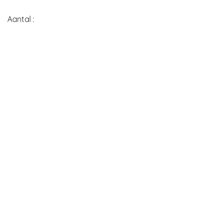
Aantal :
Personalisatie :
Extra info:
*
Indienen